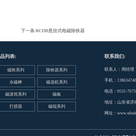
下一条:
RCDB悬挂式电磁除铁器
品列表:
联系我们:
联系人：周经理
磁铁系列
除铁器系列
手机：138634740
永磁棒
磁选机系列
电话：0531-7675
磁滚筒系列
磁板
地址：山东省济
打捞器
磁辊系列
网址：www.sdxdc